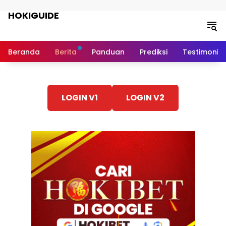
Skip to content
HOKIGUIDE
Portal Game Online
Terbaik
Beranda
Berita
Panduan
Prediksi
Testimoni
LOGIN V1
LOGIN V2