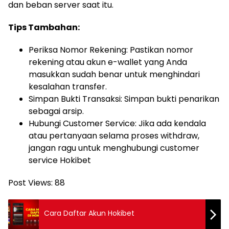
dan beban server saat itu.
Tips Tambahan:
Periksa Nomor Rekening: Pastikan nomor
rekening atau akun e-wallet yang Anda
masukkan sudah benar untuk menghindari
kesalahan transfer.
Simpan Bukti Transaksi: Simpan bukti penarikan
sebagai arsip.
Hubungi Customer Service: Jika ada kendala
atau pertanyaan selama proses withdraw,
jangan ragu untuk menghubungi customer
service Hokibet
Post Views:
88
Cara Daftar Akun Hokibet