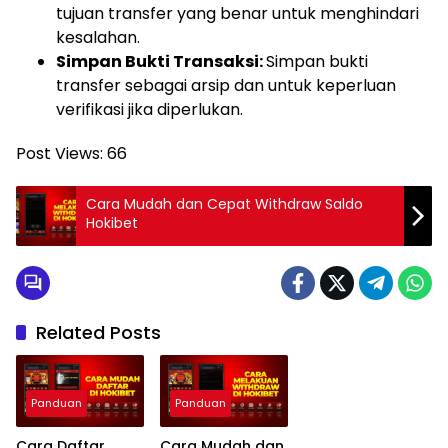
tujuan transfer yang benar untuk menghindari
kesalahan.
Simpan Bukti Transaksi:
Simpan bukti
transfer sebagai arsip dan untuk keperluan
verifikasi jika diperlukan.
Post Views:
66
Cara Mudah dan Cepat Withdraw Saldo
Hokibet
Related Posts
Panduan
Panduan
Cara Daftar
Cara Mudah dan