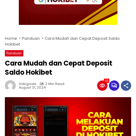
Home
Panduan
Cara Mudah dan Cepat Deposit Saldo
Hokibet
Panduan
Cara Mudah dan Cepat Deposit
Saldo Hokibet
66
Hokiguide
2 Min Read
August 31, 2024